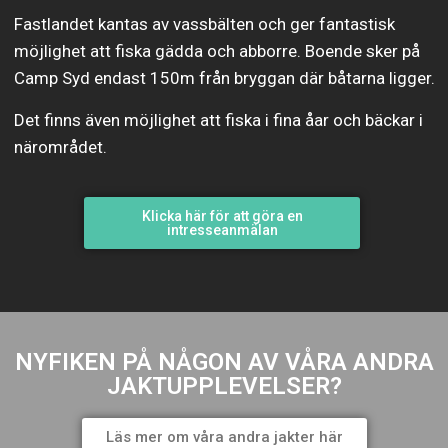
Fastlandet kantas av vassbälten och ger fantastisk
möjlighet att fiska gädda och abborre. Boende sker på
Camp Syd endast 150m från bryggan där båtarna ligger.
Det finns även möjlighet att fiska i fina åar och bäckar i
närområdet.
Klicka här för att göra en
intresseanmälan
NYFIKEN PÅ NÅGON AV VÅRA ANDRA
JAKTUPPLEVELSER?
Läs mer om våra andra jakter här